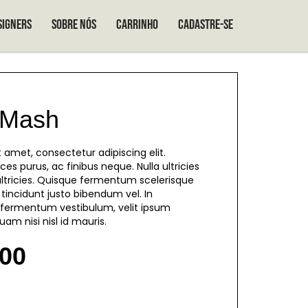
signers
Sobre nós
Carrinho
Cadastre-se
 Mash
 amet, consectetur adipiscing elit.
ces purus, ac finibus neque. Nulla ultricies
ltricies. Quisque fermentum scelerisque
tincidunt justo bibendum vel. In
l fermentum vestibulum, velit ipsum
uam nisi nisl id mauris.
.00