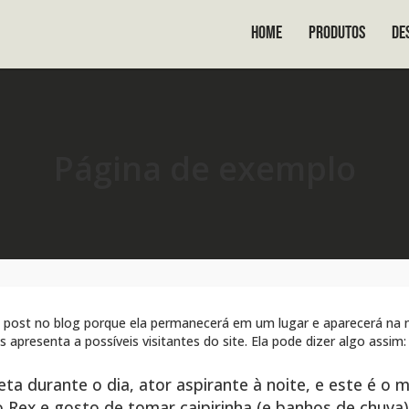
Home
Produtos
De
Página de exemplo
 post no blog porque ela permanecerá em um lugar e aparecerá na 
resenta a possíveis visitantes do site. Ela pode dizer algo assim:
eta durante o dia, ator aspirante à noite, e este é o 
ex e gosto de tomar caipirinha (e banhos de chuva)